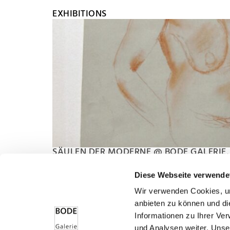
EXHIBITIONS
SÄULEN DER MODERNE @ BODE GALERIE
August 1, 2023 - October 15, 2023
Max Ackermann, Eugen Batz, Willi Baumeister, Max B
Diese Webseite verwende
Hölzel, Wilhelm Imkamp, Ida Kerkovius, Paul Klee, 
Wir verwenden Cookies, um
Rottluff, William Straube, Bruno Stärk, Alexej von J
anbieten zu können und di
Informationen zu Ihrer Ve
und Analysen weiter. Unse