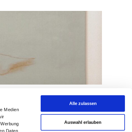
r, Conrad Felixmüller, Erich Heckel, Adolf
Alle zulassen
ermann Max Pechstein, Paul Reichle, Karl Schmidt-
le Medien
ir
Auswahl erlauben
, Werbung
ren Daten