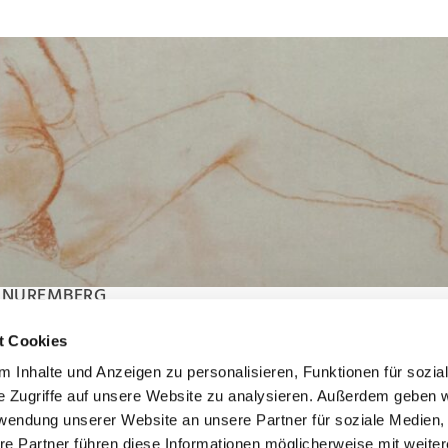
, NUREMBERG
eckmann, Otto Dix, Heinrich Eberhard, Josef Eberz, Lyonel Feininge
t Cookies
Oskar Kokoschka, Albert Mueller, Otto Mueller, Gabriele Münter, H
 Inhalte und Anzeigen zu personalisieren, Funktionen für sozia
awlensky
e Zugriffe auf unsere Website zu analysieren. Außerdem geben w
rwendung unserer Website an unsere Partner für soziale Medien
re Partner führen diese Informationen möglicherweise mit weite