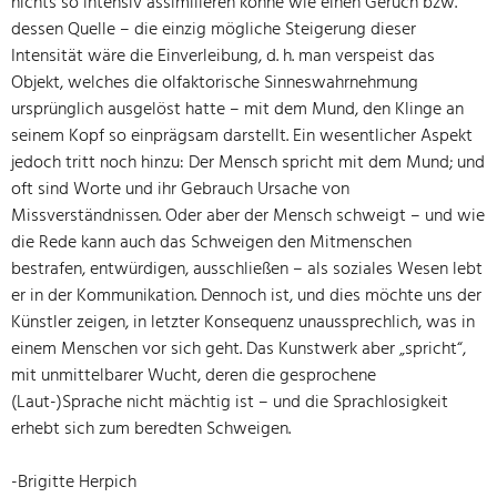
nichts so intensiv assimilieren könne wie einen Geruch bzw.
dessen Quelle – die einzig mögliche Steigerung dieser
Intensität wäre die Einverleibung, d. h. man verspeist das
Objekt, welches die olfaktorische Sinneswahrnehmung
ursprünglich ausgelöst hatte – mit dem Mund, den Klinge an
seinem Kopf so einprägsam darstellt. Ein wesentlicher Aspekt
jedoch tritt noch hinzu: Der Mensch spricht mit dem Mund; und
oft sind Worte und ihr Gebrauch Ursache von
Missverständnissen. Oder aber der Mensch schweigt – und wie
die Rede kann auch das Schweigen den Mitmenschen
bestrafen, entwürdigen, ausschließen – als soziales Wesen lebt
er in der Kommunikation. Dennoch ist, und dies möchte uns der
Künstler zeigen, in letzter Konsequenz unaussprechlich, was in
einem Menschen vor sich geht. Das Kunstwerk aber „spricht“,
mit unmittelbarer Wucht, deren die gesprochene
(Laut-)Sprache nicht mächtig ist – und die Sprachlosigkeit
erhebt sich zum beredten Schweigen.
-Brigitte Herpich