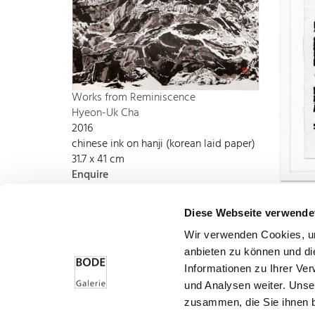
Works from Reminiscence
Hyeon-Uk Cha
2016
chinese ink on hanji (korean laid paper)
31.7 x 41 cm
Enquire
Mounta
Hyeon-
Diese Webseite verwende
woodcut
Wir verwenden Cookies, um
framed 4
Enquire
anbieten zu können und di
Informationen zu Ihrer Ve
und Analysen weiter. Unse
zusammen, die Sie ihnen b