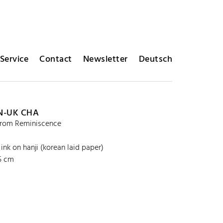
Service
Contact
Newsletter
Deutsch
N-UK CHA
from Reminiscence
ink on hanji (korean laid paper)
.5 cm