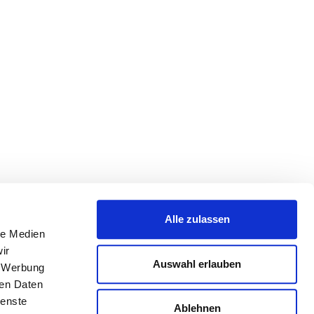
Alle zulassen
le Medien
ir
Auswahl erlauben
, Werbung
ren Daten
ienste
Ablehnen