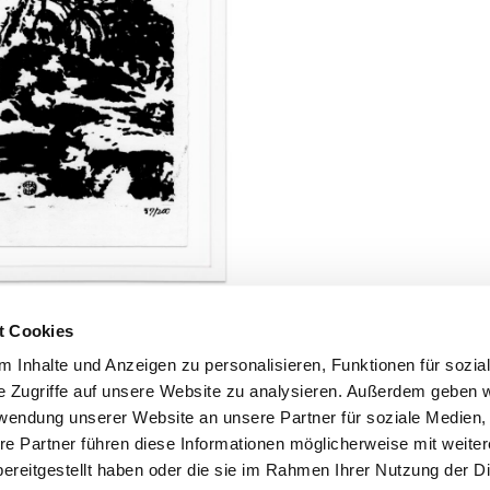
ins
Uk Cha
t Cookies
 on hanji (korean laid paper)
 Inhalte und Anzeigen zu personalisieren, Funktionen für sozia
2,3 x 32,3 cm
e Zugriffe auf unsere Website zu analysieren. Außerdem geben w
rwendung unserer Website an unsere Partner für soziale Medien
re Partner führen diese Informationen möglicherweise mit weite
ereitgestellt haben oder die sie im Rahmen Ihrer Nutzung der D