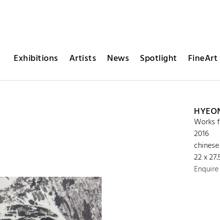
Exhibitions
Artists
News
Spotlight
FineArt 
HYEO
Works 
2016
chinese 
22 x 27
Enquire