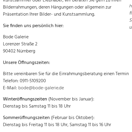
Kunstsammler oder Liebhaber, wir beraten Sie gern zu Ihren
H
Bilderrahmungen, deren Hängungen oder allgemein zur
f
Präsentation Ihrer Bilder- und Kunstsammlung.
S
Sie finden uns persönlich hier:
u
Bode Galerie
Lorenzer Straße 2
90402 Nürnberg
Unsere Öffnungszeiten:
Bitte vereinbaren Sie für die Einrahmungsberatung einen Termin
Telefon: 0911-5109200
E-Mail:
bode@bode-galerie.de
Winteröffnungszeiten
(November bis Januar):
Dienstag bis Samstag 11 bis 18 Uhr
Sommeröffnungszeiten
(Februar bis Oktober):
Dienstag bis Freitag 11 bis 18 Uhr, Samstag 11 bis 16 Uhr