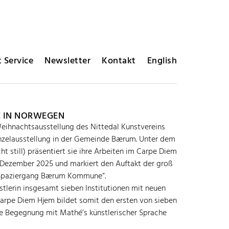
 Service
Newsletter
Kontakt
English
É IN NORWEGEN
eihnachtsausstellung des Nittedal Kunstvereins
inzelausstellung in der Gemeinde Bærum. Unter dem
cht still) präsentiert sie ihre Arbeiten im Carpe Diem
. Dezember 2025 und markiert den Auftakt der groß
r Spaziergang Bærum Kommune“.
stlerin insgesamt sieben Institutionen mit neuen
Carpe Diem Hjem bildet somit den ersten von sieben
ve Begegnung mit Mathé’s künstlerischer Sprache