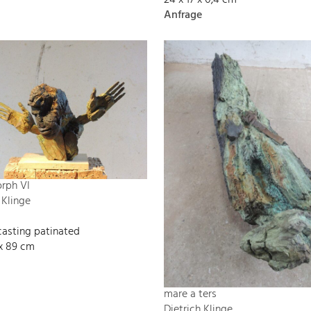
Anfrage
rph VI
 Klinge
casting patinated
 x 89 cm
mare a ters
Dietrich Klinge