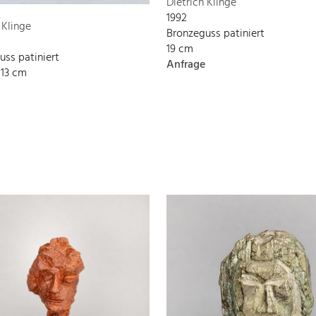
Dietrich Klinge
1992
 Klinge
Bronzeguss patiniert
19 cm
uss patiniert
Anfrage
x 13 cm