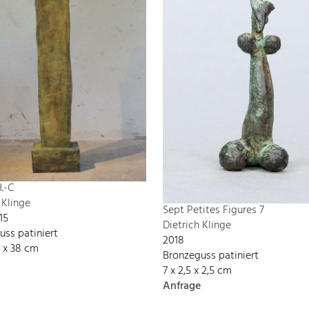
H.-C
 Klinge
Sept Petites Figures 7
15
Dietrich Klinge
uss patiniert
2018
2 x 38 cm
Bronzeguss patiniert
7 x 2,5 x 2,5 cm
Anfrage