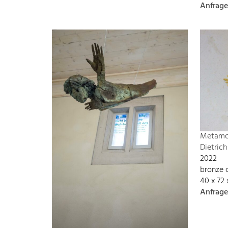
Anfrage
Metamo
Dietrich
2022
bronze 
40 x 72
Anfrage