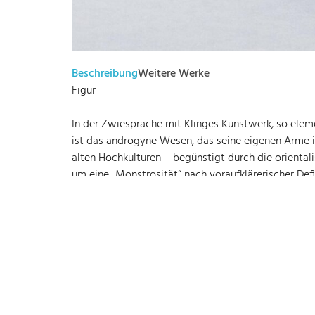
Beschreibung
Weitere Werke
Figur
In der Zwiesprache mit Klinges Kunstwerk, so elem
ist das androgyne Wesen, das seine eigenen Arme 
alten Hochkulturen – begünstigt durch die orienta
um eine „Monstrosität“ nach voraufklärerischer Def
Fingerzeig auf die Natur bietet einen fruchtbaren 
keinesfalls um simple Natur-Nachahmung handelt, s
vermehrt die (bekannte) Realität und verändert sei
überkommener Realitätsbegriffe, eine Verringerun
Versuch verweigert, es eindeutig zu bestimmen, läs
Antworten, sondern hilft ihm, Fragen zu stellen.
-Brigitte Herpich