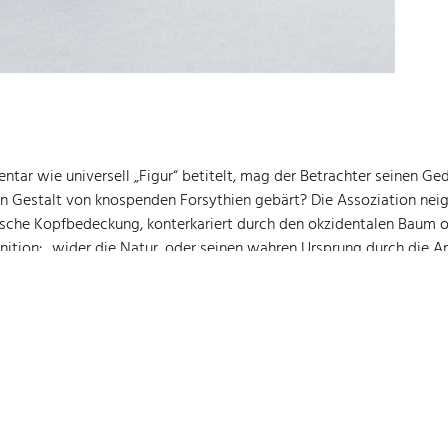
entar wie universell „Figur“ betitelt, mag der Betrachter seine
in Gestalt von knospenden Forsythien gebärt? Die Assoziation nei
lische Kopfbedeckung, konterkariert durch den okzidentalen Baum o
inition: „wider die Natur, oder seinen wahren Ursprung durch die 
Denkansatz: Im Zusammenhang mit der Bildenden Kunst fällt häufig 
ondern vielmehr um die Nachahmung der schöpferischen Kraft der N
ne und des Betrachters Verortung in derselben. Im Idealfall folgt
g des Angewiesen-Seins auf das scheinbar Bewährte, eine Emanzip
st uns der Künstler die Freiheit, selbst zu denken – mit anderen 