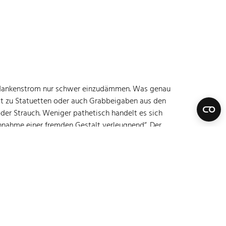
n Gedankenstrom nur schwer einzudämmen. Was genau
gt zu Statuetten oder auch Grabbeigaben aus den
der Strauch. Weniger pathetisch handelt es sich
Annahme einer fremden Gestalt verleugnend“. Der
der Topos „Mimesis“; wobei es sich hierbei
atur. Der Künstler schafft Neues und Anderes, er
 aus der Veränderung ein Obsolet-Werden
ation. Wenn dergestalt das Kunstwerk sich dem
Worten: Das Kunstwerk gibt dem Betrachter keine