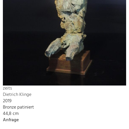
zeits
Dietrich Klinge
2019
Bronze patiniert
44,8 cm
Anfrage