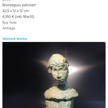
Bronzeguss patiniert
42,5 x 12 x 12 cm
4.350 € (inkl. MwSt)
Buy now
Anfrage
Weitere Werke