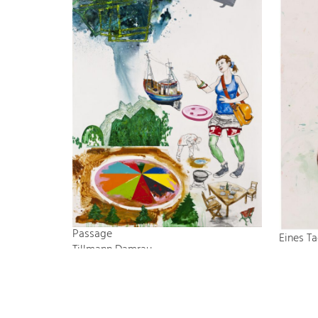
Passage
Eines T
Tillmann Damrau
Tillman
2011
2009
Mischtechnik auf Leinwand
Wasserf
170 x 135 cm
64 x 50
Anfrage
Anfrage