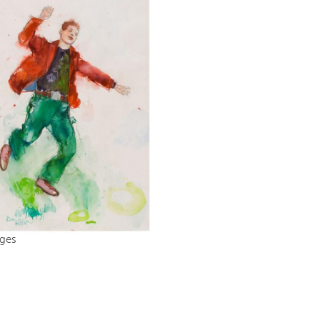
ages
n Damrau
arbe auf Papier
 cm