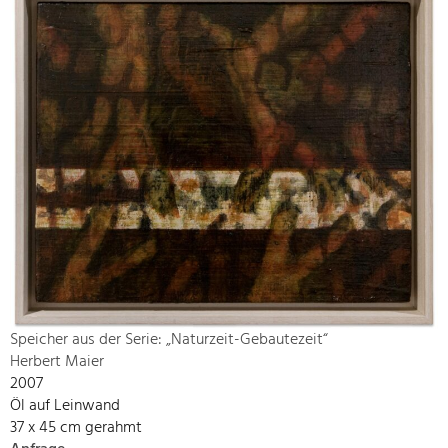
Speicher aus der Serie: „Naturzeit-Gebautezeit“
Herbert Maier
2007
Öl auf Leinwand
37 x 45 cm gerahmt