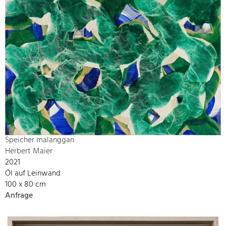
Speicher malanggan
Herbert Maier
2021
Öl auf Leinwand
100 x 80 cm
Anfrage