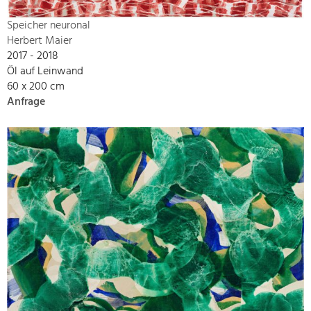
Speicher neuronal
Herbert Maier
2017 - 2018
Öl auf Leinwand
60 x 200 cm
Anfrage