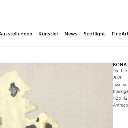
Ausstellungen
Künstler
News
Spotlight
FineArt
BONA
Teeth o
2020
Tusche,
(handge
112 x 11
Anfrage