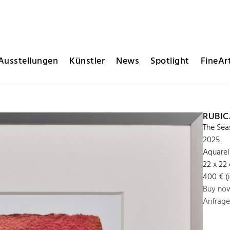
Ausstellungen
Künstler
News
Spotlight
FineArt
RUBIC
The Sea
2025
Aquarel
22 x 22
400 € (
Buy no
Anfrage