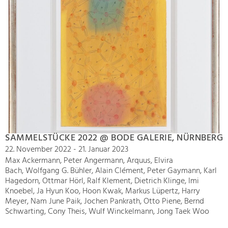
SAMMELSTÜCKE 2022 @ BODE GALERIE, NÜRNBERG
22. November 2022 - 21. Januar 2023
Max Ackermann, Peter Angermann, Arquus, Elvira
Bach, Wolfgang G. Bühler, Alain Clément, Peter Gaymann, Karl
G
Hagedorn, Ottmar Hörl, Ralf Klement, Dietrich Klinge, Imi
Knoebel, Ja Hyun Koo, Hoon Kwak, Markus Lüpertz, Harry
1
Meyer, Nam June Paik, Jochen Pankrath, Otto Piene, Bernd
2
Schwarting, Cony Theis, Wulf Winckelmann, Jong Taek Woo
2