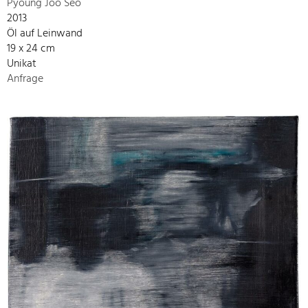
Pyoung Joo Seo
2013
Öl auf Leinwand
19 x 24 cm
Unikat
Anfrage