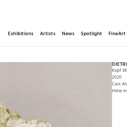
Exhibitions
Artists
News
Spotlight
FineArt 
DIETR
Kopf 34
2020
Cast A
Höhe mi