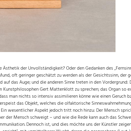
die Ästhetik der Unvollständigkeit? Oder den Gedanken des „Fernsin
d, oft geringer geschätzt zu werden als der Gesichtssinn, der gemei
 auf das Auge; und die anderen Sinne treten in den Vordergrund: Die
m Kunstphilosophen Gert Mattenklott zu sprechen; das Organ so exp
dass man nichts so intensiv assimilieren könne wie einen Geruch b
n verspeist das Objekt, welches die olfaktorische Sinneswahrnehmu
 Ein wesentlicher Aspekt jedoch tritt noch hinzu: Der Mensch spri
ber der Mensch schweigt – und wie die Rede kann auch das Schwe
ommunikation. Dennoch ist, und dies möchte uns der Künstler zeigen