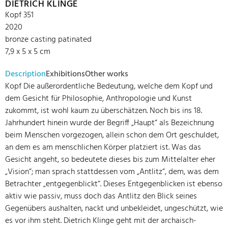
DIETRICH KLINGE
Kopf 351
2020
bronze casting patinated
7,9 x 5 x 5 cm
Description
Exhibitions
Other works
Kopf Die außerordentliche Bedeutung, welche dem Kopf und
dem Gesicht für Philosophie, Anthropologie und Kunst
zukommt, ist wohl kaum zu überschätzen. Noch bis ins 18.
Jahrhundert hinein wurde der Begriff „Haupt“ als Bezeichnung
beim Menschen vorgezogen, allein schon dem Ort geschuldet,
an dem es am menschlichen Körper platziert ist. Was das
Gesicht angeht, so bedeutete dieses bis zum Mittelalter eher
„Vision“; man sprach stattdessen vom „Antlitz“, dem, was dem
Betrachter „entgegenblickt“. Dieses Entgegenblicken ist ebenso
aktiv wie passiv, muss doch das Antlitz den Blick seines
Gegenübers aushalten, nackt und unbekleidet, ungeschützt, wie
es vor ihm steht. Dietrich Klinge geht mit der archaisch-