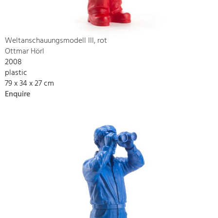
Weltanschauungsmodell III, rot
Ottmar Hörl
2008
plastic
79 x 34 x 27 cm
Enquire