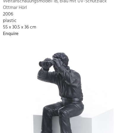
Weltanschauungsmodell IB, blau mit UV-Schutzlack
Ottmar Hörl
2006
plastic
55 x 30.5 x 36 cm
Enquire