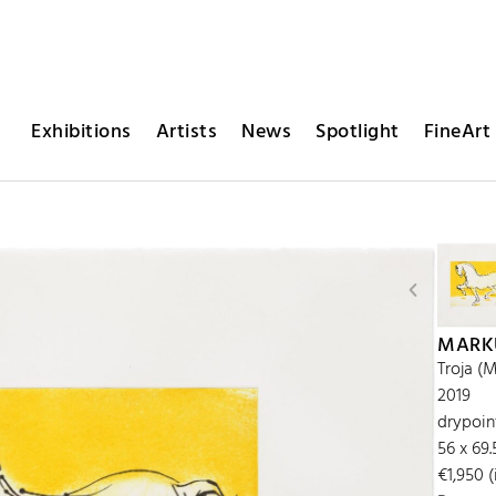
Exhibitions
Artists
News
Spotlight
FineArt 
MARK
Troja (M
2019
drypoin
56 x 69
€1,950 (