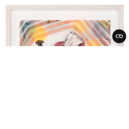
Cony Theis
Paseo 35
2007
chinesische Tusche und Öl auf Transparentpapier