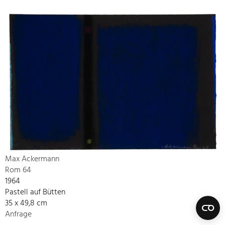
Max Ackermann
Rom 64
1964
Pastell auf Bütten
35 x 49,8 cm
Anfrage