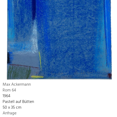
Max Ackermann
Rom 64
1964
Pastell auf Bütten
50 x 35 cm
Anfrage