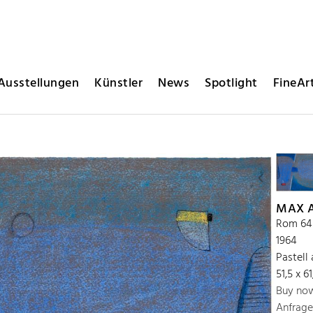
Ausstellungen
Künstler
News
Spotlight
FineArt
MAX 
Rom 64
1964
Pastell
51,5 x 6
Buy no
Anfrage