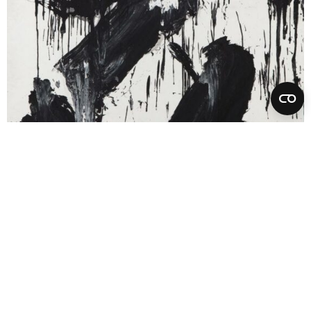
Jong Taek Woo
Memory of Origin
2021
Mischtechnik auf Hanji (handgeschöpftes koreanisches Papier)
framed 210 x 150 cm
Anfrage