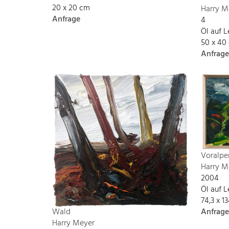
20 x 20 cm
Harry M
Anfrage
4
Öl auf 
50 x 40
Anfrage
Voralpe
Harry M
2004
Öl auf 
74,3 x 
Anfrage
Wald
Harry Meyer