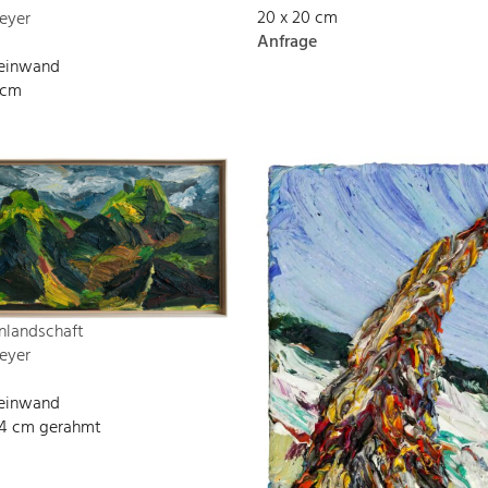
20 x 20 cm
eyer
Anfrage
Leinwand
 cm
nlandschaft
eyer
Leinwand
134 cm gerahmt