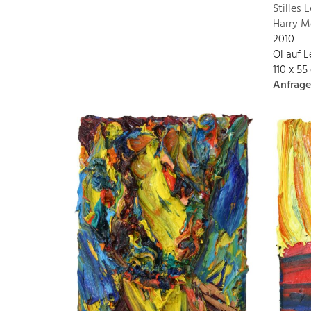
Stilles 
Harry M
2010
Öl auf 
110 x 55
Anfrage