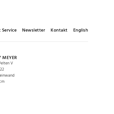
 Service
Newsletter
Kontakt
English
Y MEYER
elten V
022
Leinwand
 cm