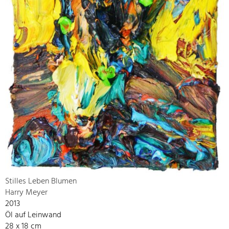
Stilles Leben Blumen
Harry Meyer
2013
Öl auf Leinwand
28 x 18 cm