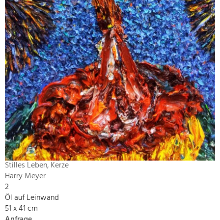
Stilles Leben, Kerze
Harry Meyer
2
Öl auf Leinwand
51 x 41 cm
Anfrage