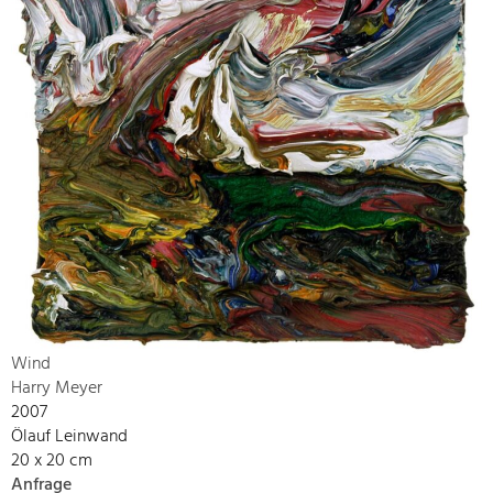
Wind
Harry Meyer
2007
Ölauf Leinwand
20 x 20 cm
Anfrage