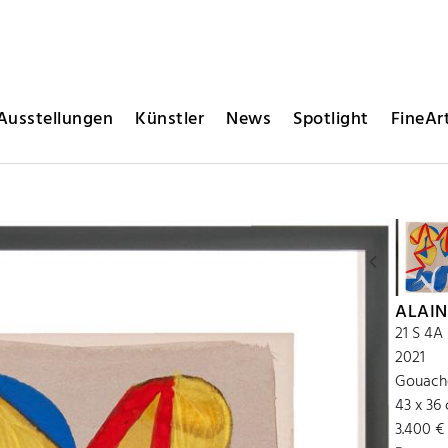
Ausstellungen
Künstler
News
Spotlight
FineArt
ALAIN
21 S 4A
2021
Gouache
43 x 36
3.400 €