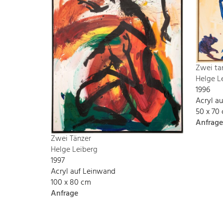
Zwei ta
Helge L
1996
Acryl a
50 x 70
Anfrage
Zwei Tänzer
Helge Leiberg
1997
Acryl auf Leinwand
100 x 80 cm
Anfrage