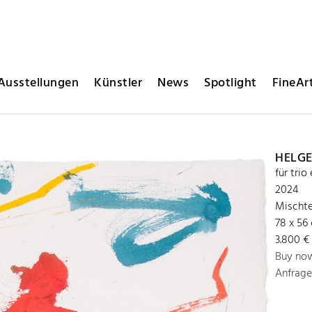
Ausstellungen
Künstler
News
Spotlight
FineArt
HELGE
für trio
2024
Mischte
78 x 56
3.800 €
Buy no
Anfrage