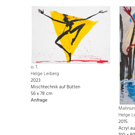
o. T.
Helge Leiberg
2023
Mischtechnik auf Bütten
56 x 78 cm
Anfrage
Mahnun
Helge L
2015
Acryl a