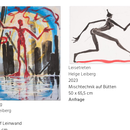
Leisetreten
Helge Leiberg
2023
Mischtechnik auf Bütten
50 x 65,5 cm
Anfrage
g
eiberg
uf Leinwand