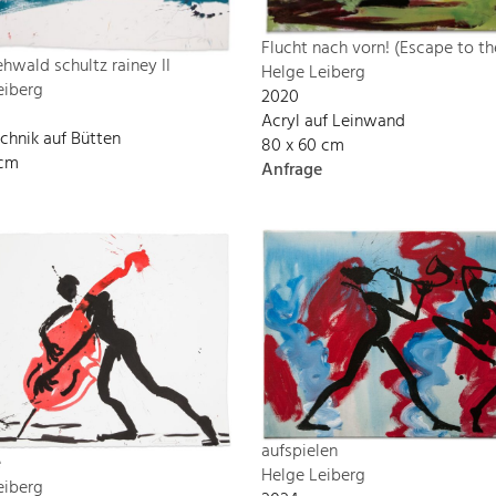
Flucht nach vorn! (Escape to the
 ehwald schultz rainey II
Helge Leiberg
eiberg
2020
Acryl auf Leinwand
chnik auf Bütten
80 x 60 cm
 cm
Anfrage
aufspielen
e
Helge Leiberg
eiberg