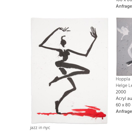
100 x 8
Anfrage
Hoppla
Helge L
2000
Acryl a
60 x 80
Anfrage
jazz in nyc