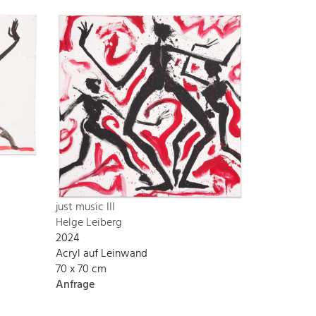
just music III
Helge Leiberg
2024
Acryl auf Leinwand
70 x 70 cm
Anfrage