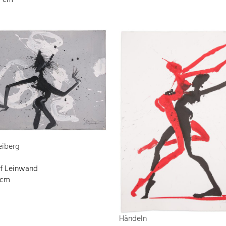
0 cm
eiberg
uf Leinwand
 cm
Händeln