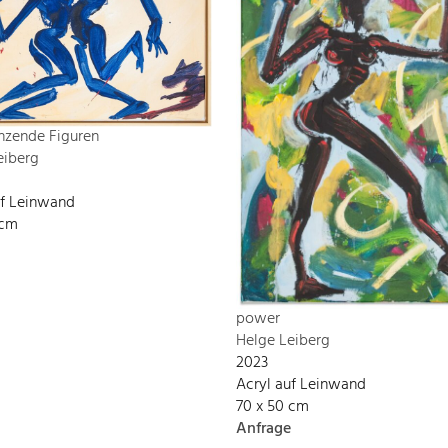
nzende Figuren
eiberg
uf Leinwand
 cm
power
Helge Leiberg
2023
Acryl auf Leinwand
70 x 50 cm
Anfrage