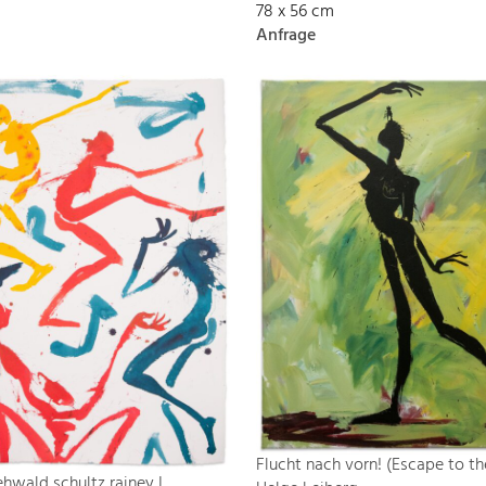
78 x 56 cm
Anfrage
Flucht nach vorn! (Escape to the
 ehwald schultz rainey I