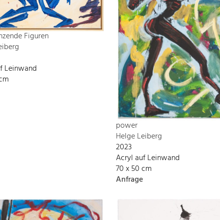
nzende Figuren
eiberg
uf Leinwand
 cm
power
Helge Leiberg
2023
Acryl auf Leinwand
70 x 50 cm
Anfrage