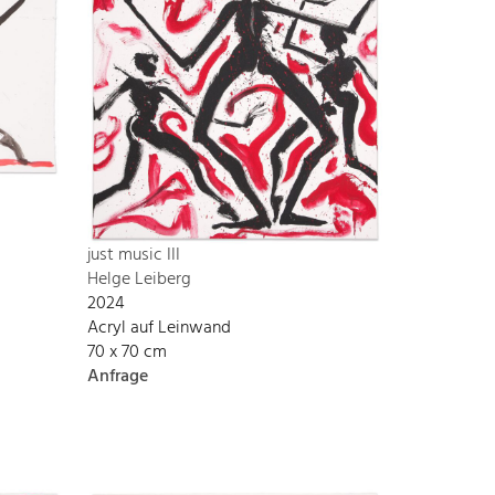
just music III
Helge Leiberg
2024
Acryl auf Leinwand
70 x 70 cm
Anfrage