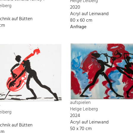
Helge Leiberg
eiberg
2020
Acryl auf Leinwand
chnik auf Bütten
80 x 60 cm
 cm
Anfrage
aufspielen
e
Helge Leiberg
eiberg
2024
Acryl auf Leinwand
chnik auf Bütten
50 x 70 cm
 cm