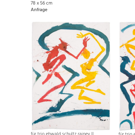
78 x 56 cm
Anfrage
für trio ehwald schultz rainey II
für trio