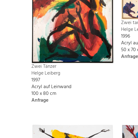
Zwei ta
Helge L
1996
Acryl a
50 x 70
Anfrage
Zwei Tänzer
Helge Leiberg
1997
Acryl auf Leinwand
100 x 80 cm
Anfrage