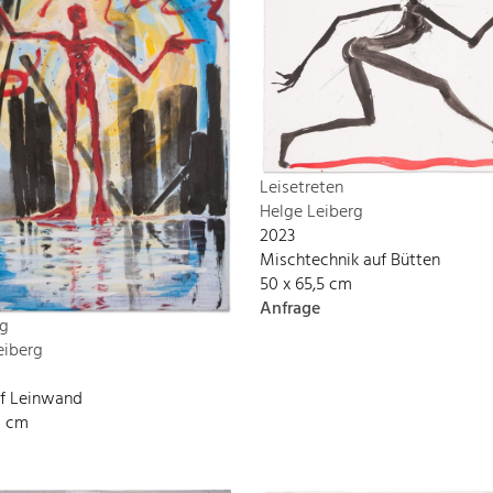
Leisetreten
Helge Leiberg
2023
Mischtechnik auf Bütten
50 x 65,5 cm
Anfrage
g
eiberg
uf Leinwand
0 cm