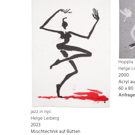
Hoppla
Helge L
2000
Acryl a
60 x 80
Anfrage
jazz in nyc
Helge Leiberg
2023
Mischtechnik auf Bütten