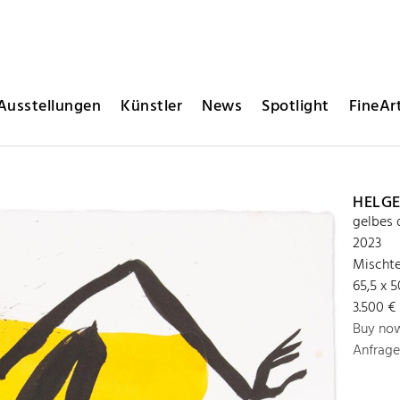
Ausstellungen
Künstler
News
Spotlight
FineArt
HELGE
gelbes d
2023
Mischte
65,5 x 
3.500 € 
Buy no
Anfrage