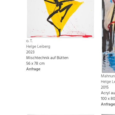
o. T.
Helge Leiberg
2023
Mischtechnik auf Bütten
56 x 78 cm
Anfrage
Mahnun
Helge L
2015
Acryl a
100 x 8
Anfrage