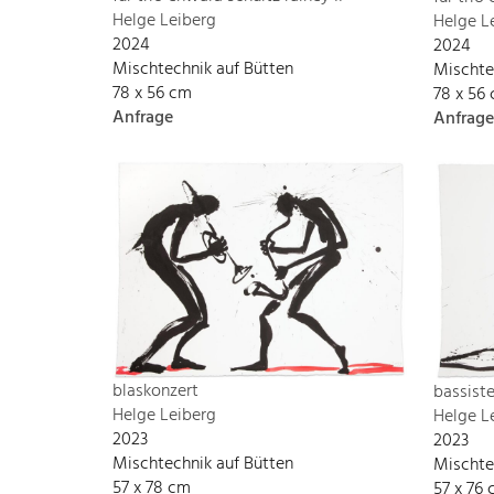
Helge Leiberg
Helge L
2024
2024
Mischtechnik auf Bütten
Mischte
78 x 56 cm
78 x 56
Anfrage
Anfrage
blaskonzert
bassist
Helge Leiberg
Helge L
2023
2023
Mischtechnik auf Bütten
Mischte
57 x 78 cm
57 x 76