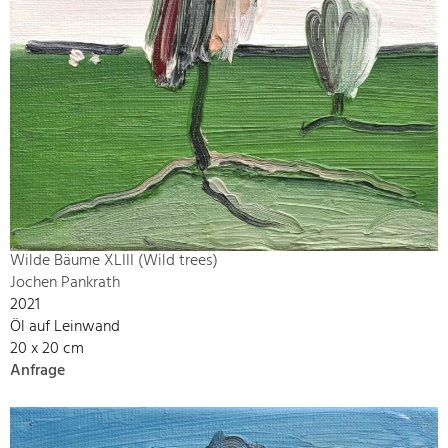
Wilde Bäume XLIII (Wild trees)
Jochen Pankrath
2021
Öl auf Leinwand
20 x 20 cm
Anfrage