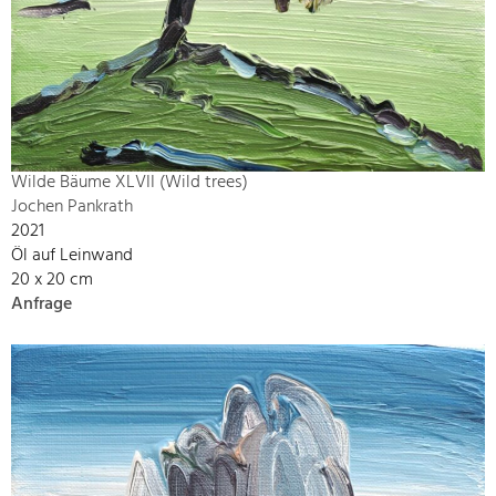
Wilde Bäume XLVII (Wild trees)
Jochen Pankrath
2021
Öl auf Leinwand
20 x 20 cm
Anfrage