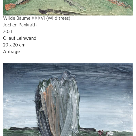
Wilde Bäume XXXVI (Wild trees)
Jochen Pankrath
2021
Öl auf Leinwand
20 x 20 cm
Anfrage