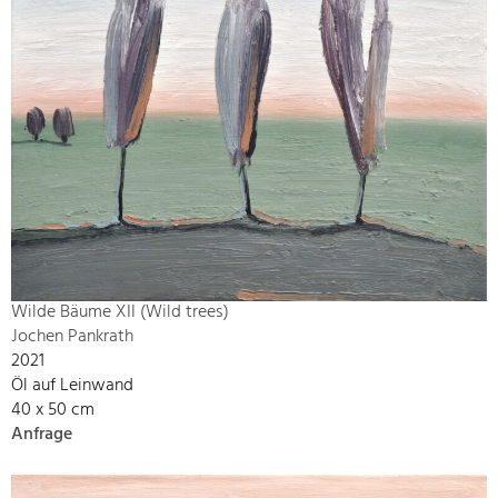
Wilde Bäume XII (Wild trees)
Jochen Pankrath
2021
Öl auf Leinwand
40 x 50 cm
Anfrage