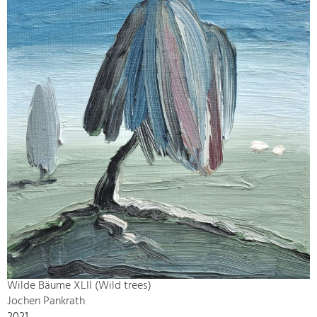
Wilde Bäume XLII (Wild trees)
Jochen Pankrath