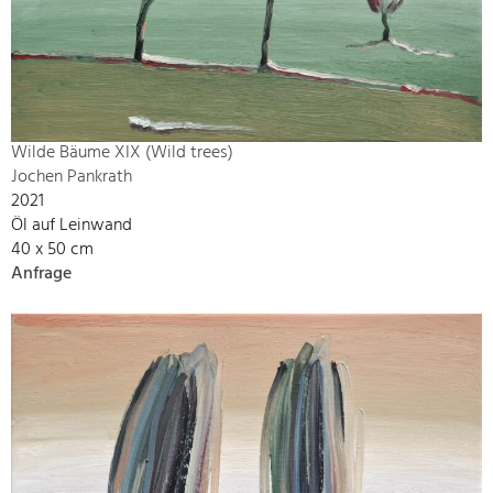
Wilde Bäume XIX (Wild trees)
Jochen Pankrath
2021
Öl auf Leinwand
40 x 50 cm
Anfrage