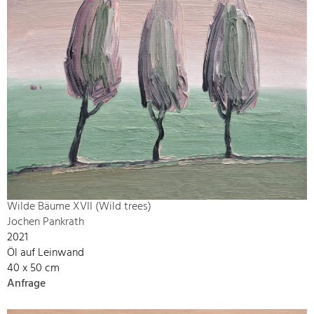
Wilde Bäume XVII (Wild trees)
Jochen Pankrath
2021
Öl auf Leinwand
40 x 50 cm
Anfrage