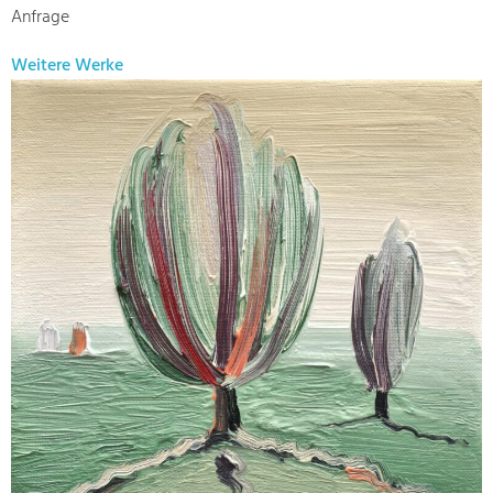
Anfrage
Weitere Werke