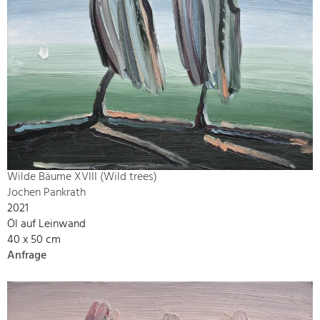
Wilde Bäume XVIII (Wild trees)
Jochen Pankrath
2021
Öl auf Leinwand
40 x 50 cm
Anfrage