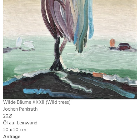
Wilde Bäume XXXII (Wild trees)
Jochen Pankrath
2021
Öl auf Leinwand
20 x 20 cm
Anfrage