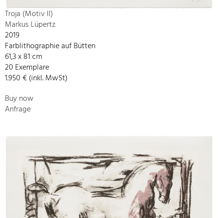
Troja (Motiv II)
Markus Lüpertz
2019
Farblithographie auf Bütten
61,3 x 81 cm
20 Exemplare
1.950 € (inkl. MwSt)
Buy now
Anfrage