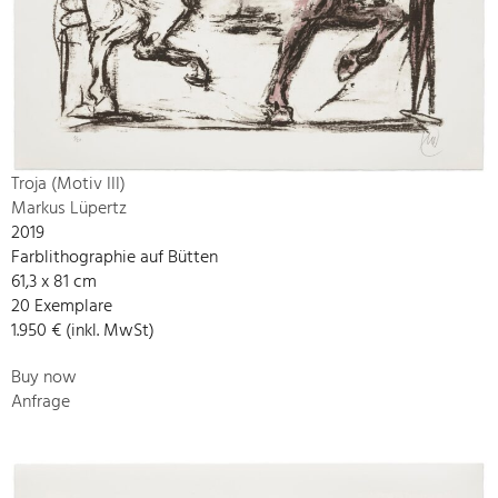
Troja (Motiv III)
Markus Lüpertz
2019
Farblithographie auf Bütten
61,3 x 81 cm
20 Exemplare
1.950 € (inkl. MwSt)
Buy now
Anfrage