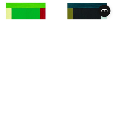
Imi Knoebel
Anima Mundi 43-2
2012-2016
acrylic on plastic film, collaged
Größe je 46x36 cm