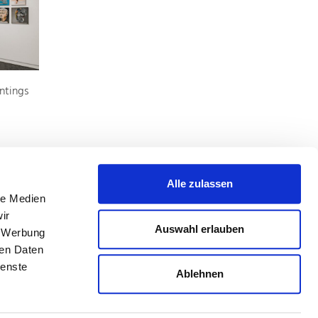
ntings
Alle zulassen
le Medien
ir
Auswahl erlauben
, Werbung
ren Daten
ienste
Ablehnen