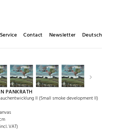
Service
Contact
Newsletter
Deutsch
EN PANKRATH
Rauchentwicklung II (Small smoke development II)
canvas
 cm
incl. VAT)