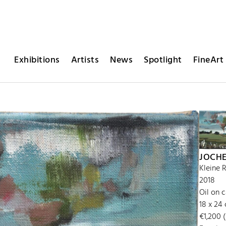
Exhibitions
Artists
News
Spotlight
FineArt 
JOCH
Kleine 
2018
Oil on 
18 x 24
€1,200 (