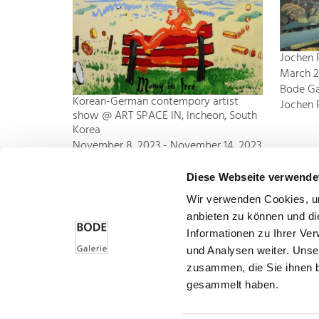
Jochen 
March 28
Bode Ga
Korean-German contempory artist
Jochen 
show @ ART SPACE IN, Incheon, South
Korea
November 8, 2023 - November 14, 2023
Incheon
Peter Angermann, Sonja Edle von
Diese Webseite verwende
Hoeßle, Dietrich Klinge, Herbert
Wir verwenden Cookies, um
Mehler, Harry Meyer, Jochen
anbieten zu können und di
Pankrath, Roland Schauls, Michael Vogt
Informationen zu Ihrer Ve
und Analysen weiter. Unse
zusammen, die Sie ihnen b
gesammelt haben.
Bode – Passion für Kunst