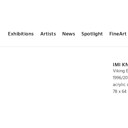
Exhibitions
Artists
News
Spotlight
FineArt 
IMI K
Viking 
1996/20
acrylic 
78 x 64