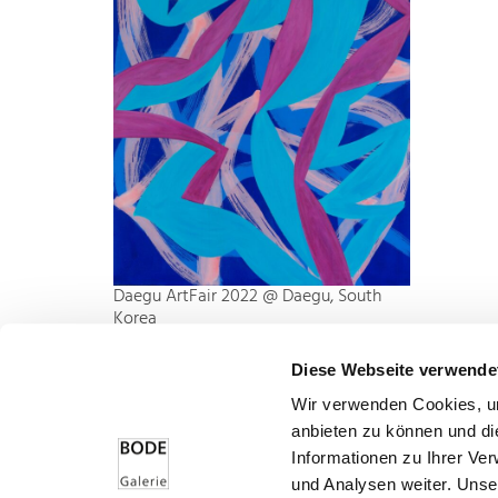
Daegu ArtFair 2022 @ Daegu, South
Korea
November 24, 2022 - November 27,
2022
Diese Webseite verwende
@ EXCO Daegu, Südkorea
Wir verwenden Cookies, um
Alain Clément, Dietrich Klinge, Imi
anbieten zu können und di
Knoebel, Jong Taek Woo
Informationen zu Ihrer Ve
und Analysen weiter. Unse