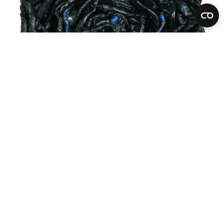
Harry Meyer
Kinesis L
2020
Öl auf Leinwand
10 x 10 cm
Anfrage