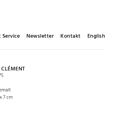
 Service
Newsletter
Kontakt
English
 CLÉMENT
7S
bemalt
 x 7 cm