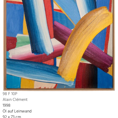
98 F 10P
Alain Clément
1998
Öl auf Leinwand
92 x 73 cm