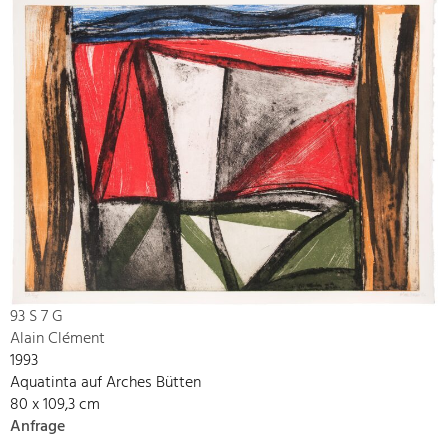
93 S 7 G
Alain Clément
1993
Aquatinta auf Arches Bütten
80 x 109,3 cm
Anfrage