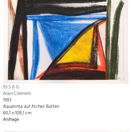
93 S 8 G
Alain Clément
1993
Aquatinta auf Arches Bütten
80,1 x 108,1 cm
Anfrage