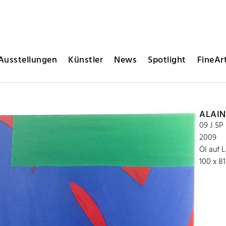
Ausstellungen
Künstler
News
Spotlight
FineArt
ALAIN
09 J 5P
2009
Öl auf 
100 x 8