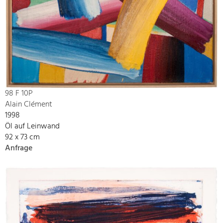
98 F 10P
Alain Clément
1998
Öl auf Leinwand
92 x 73 cm
Anfrage