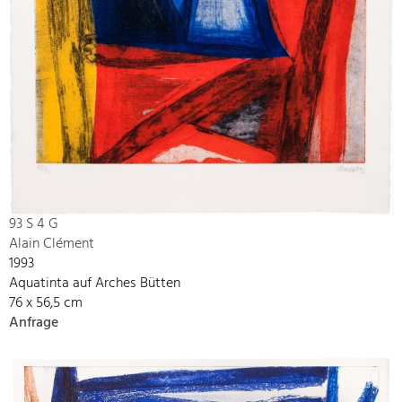
93 S 4 G
Alain Clément
1993
Aquatinta auf Arches Bütten
76 x 56,5 cm
Anfrage