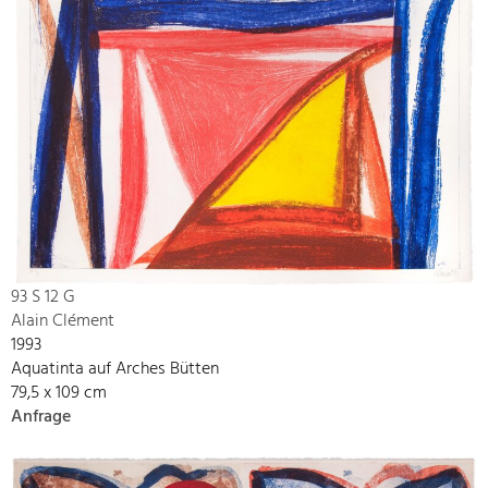
93 S 12 G
Alain Clément
1993
Aquatinta auf Arches Bütten
79,5 x 109 cm
Anfrage