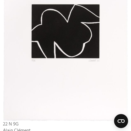
22 N 9G
Alain Clément