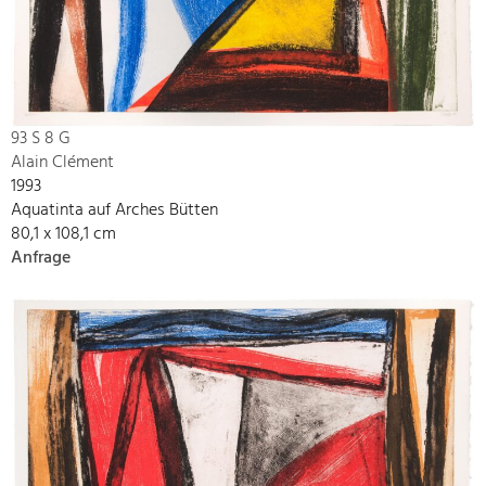
93 S 8 G
Alain Clément
1993
Aquatinta auf Arches Bütten
80,1 x 108,1 cm
Anfrage