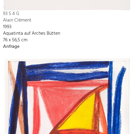
93 S 4 G
Alain Clément
1993
Aquatinta auf Arches Bütten
76 x 56,5 cm
Anfrage