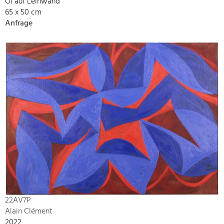
Öl auf Leinwand
65 x 50 cm
Anfrage
22AV7P
Alain Clément
2022