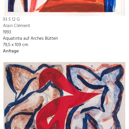
93 S 12 G
Alain Clément
1993
Aquatinta auf Arches Bütten
79,5 x 109 cm
Anfrage