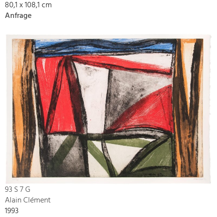
80,1 x 108,1 cm
Anfrage
93 S 7 G
Alain Clément
1993