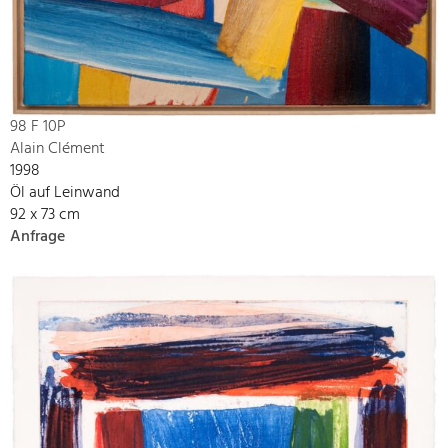
98 F 10P
Alain Clément
1998
Öl auf Leinwand
92 x 73 cm
Anfrage