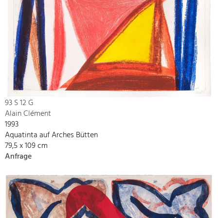
93 S 12 G
Alain Clément
1993
Aquatinta auf Arches Bütten
79,5 x 109 cm
Anfrage