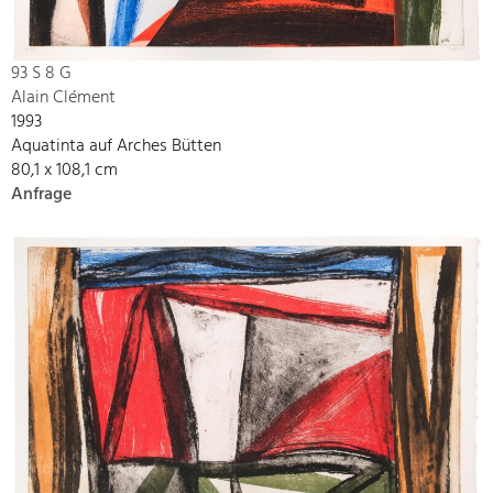
93 S 8 G
Alain Clément
1993
Aquatinta auf Arches Bütten
80,1 x 108,1 cm
Anfrage