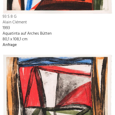
93 S 8 G
Alain Clément
1993
Aquatinta auf Arches Bütten
80,1 x 108,1 cm
Anfrage