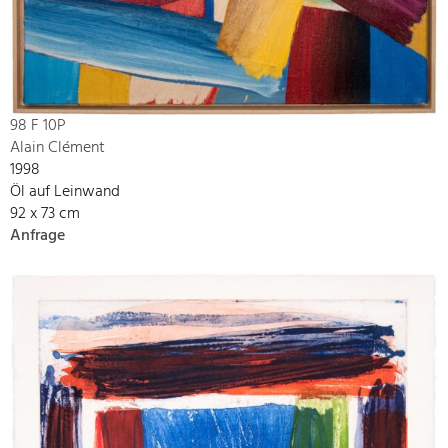
98 F 10P
Alain Clément
1998
Öl auf Leinwand
92 x 73 cm
Anfrage