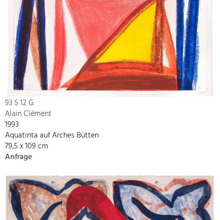
93 S 12 G
Alain Clément
1993
Aquatinta auf Arches Bütten
79,5 x 109 cm
Anfrage