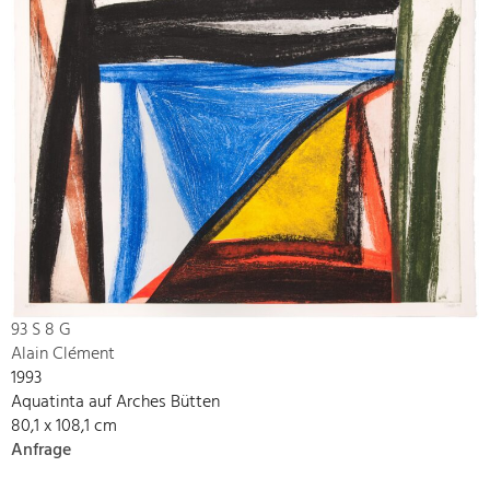
93 S 8 G
Alain Clément
1993
Aquatinta auf Arches Bütten
80,1 x 108,1 cm
Anfrage