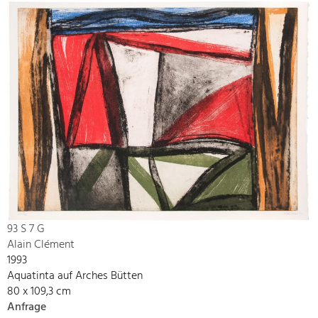
93 S 7 G
Alain Clément
1993
Aquatinta auf Arches Bütten
80 x 109,3 cm
Anfrage