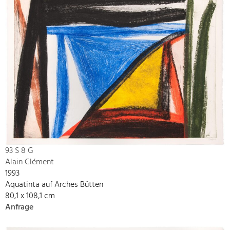
93 S 8 G
Alain Clément
1993
Aquatinta auf Arches Bütten
80,1 x 108,1 cm
Anfrage