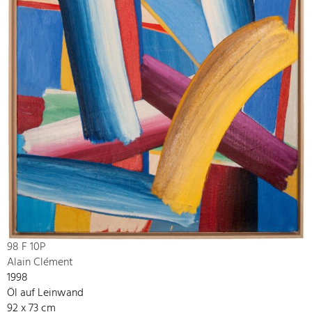
98 F 10P
Alain Clément
1998
Öl auf Leinwand
92 x 73 cm