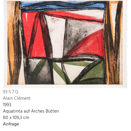
93 S 7 G
Alain Clément
1993
Aquatinta auf Arches Bütten
80 x 109,3 cm
Anfrage