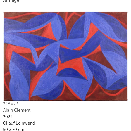
Anfrage
22AV7P
Alain Clément
2022
Öl auf Leinwand
50 x 70 cm