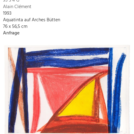
93 S 4 G
Alain Clément
1993
Aquatinta auf Arches Bütten
76 x 56,5 cm
Anfrage