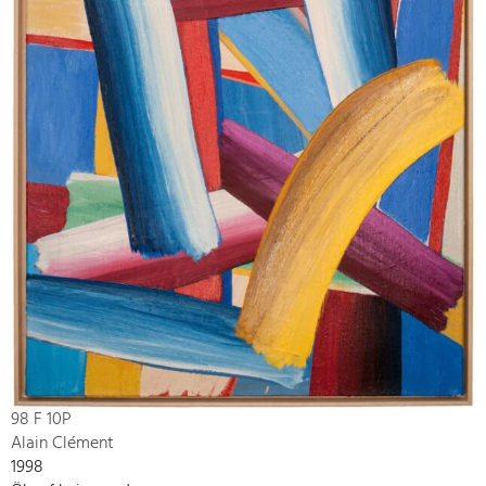
98 F 10P
Alain Clément
1998