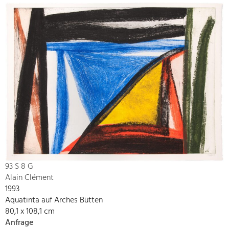
93 S 8 G
Alain Clément
1993
Aquatinta auf Arches Bütten
80,1 x 108,1 cm
Anfrage