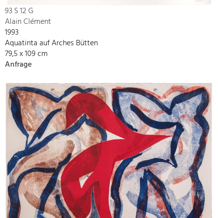
93 S 12 G
Alain Clément
1993
Aquatinta auf Arches Bütten
79,5 x 109 cm
Anfrage