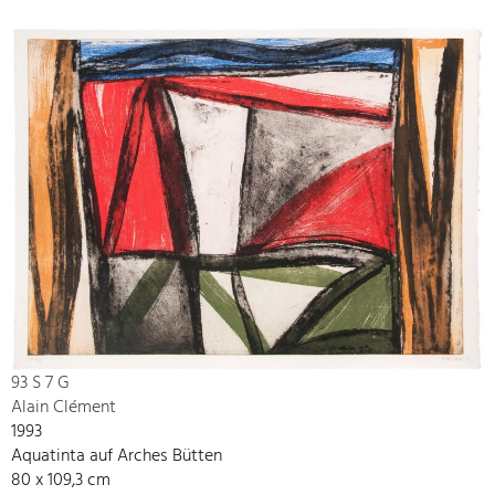
93 S 7 G
Alain Clément
1993
Aquatinta auf Arches Bütten
80 x 109,3 cm