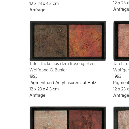
12 x 23 
12 x 23 x 4,3 cm
Anfrage
Anfrage
Tafelst
Tafelstücke aus dem Rosengarten
Wolfgan
Wolfgang G. Bühler
1993
1993
Pigment
Pigment und Acryllasuren auf Holz
12 x 23 
12 x 23 x 4,3 cm
Anfrage
Anfrage