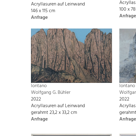
Acrylla
Acryllasuren auf Leinwand
100 x 7
146 x 115 cm
Anfrage
Anfrage
lontano
lontano
Wolfgang G. Bühler
Wolfgan
2022
2022
Acryllasuren auf Leinwand
Acrylla
gerahmt 23,2 x 33,2 cm
gerahmt
Anfrage
Anfrage