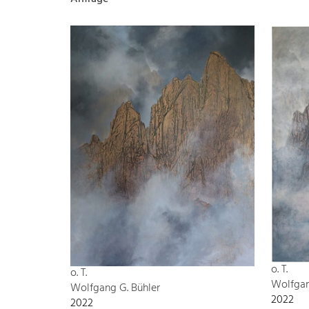
o. T.
o. T.
Wolfgan
Wolfgang G. Bühler
2022
2022