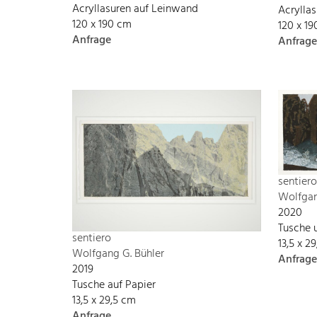
Acryllasuren auf Leinwand
Acrylla
120 x 190 cm
120 x 1
Anfrage
Anfrage
sentiero
Wolfgan
2020
Tusche 
sentiero
13,5 x 2
Wolfgang G. Bühler
Anfrage
2019
Tusche auf Papier
13,5 x 29,5 cm
Anfrage