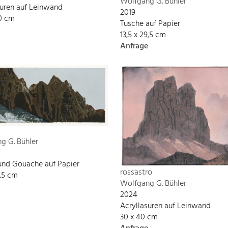
Wolfgang G. Bühler
suren auf Leinwand
2019
90 cm
Tusche auf Papier
13,5 x 29,5 cm
Anfrage
g G. Bühler
und Gouache auf Papier
rossastro
9,5 cm
Wolfgang G. Bühler
2024
Acryllasuren auf Leinwand
30 x 40 cm