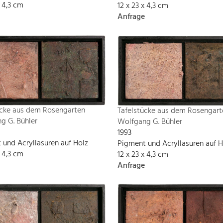
x 4,3 cm
12 x 23 x 4,3 cm
Anfrage
ücke aus dem Rosengarten
Tafelstücke aus dem Rosengart
g G. Bühler
Wolfgang G. Bühler
1993
 und Acryllasuren auf Holz
Pigment und Acryllasuren auf H
x 4,3 cm
12 x 23 x 4,3 cm
Anfrage