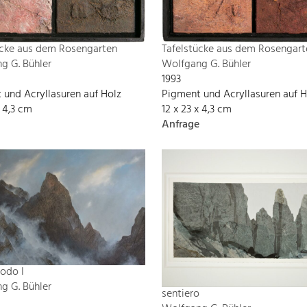
ücke aus dem Rosengarten
Tafelstücke aus dem Rosengart
g G. Bühler
Wolfgang G. Bühler
1993
 und Acryllasuren auf Holz
Pigment und Acryllasuren auf H
x 4,3 cm
12 x 23 x 4,3 cm
Anfrage
odo I
g G. Bühler
sentiero