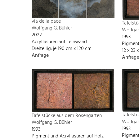
via della pace
Tafelst
Wolfgang G. Bühler
Wolfgan
2022
1993
Acryllasuren auf Leinwand
Pigment
Dreiteilig; je 190 cm x 120 cm
12 x 23 
Anfrage
Anfrage
Tafelst
Tafelstücke aus dem Rosengarten
Wolfgan
Wolfgang G. Bühler
1993
1993
Pigment
Pigment und Acryllasuren auf Holz