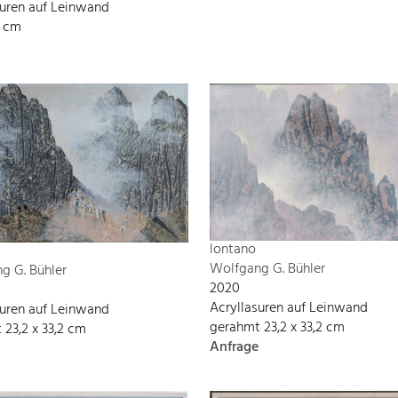
suren auf Leinwand
8 cm
lontano
Wolfgang G. Bühler
g G. Bühler
2020
Acryllasuren auf Leinwand
suren auf Leinwand
gerahmt 23,2 x 33,2 cm
 23,2 x 33,2 cm
Anfrage