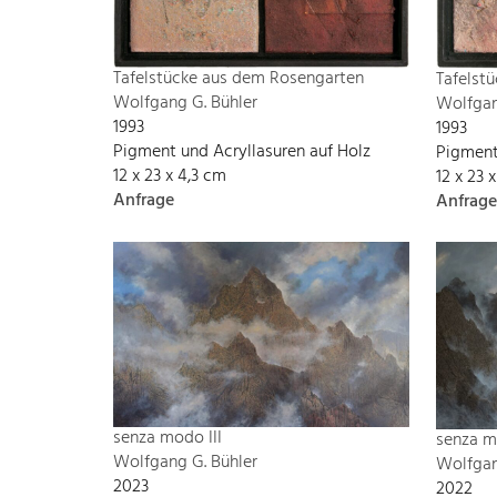
Tafelstücke aus dem Rosengarten
Tafelst
Wolfgang G. Bühler
Wolfgan
1993
1993
Pigment und Acryllasuren auf Holz
Pigment
12 x 23 x 4,3 cm
12 x 23 
Anfrage
Anfrage
senza modo III
senza m
Wolfgang G. Bühler
Wolfgan
2023
2022