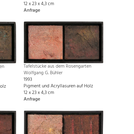
12 x 23 x 4,3 cm
Anfrage
Tafelstücke aus dem Rosengarten
en
Wolfgang G. Bühler
1993
Pigment und Acryllasuren auf Holz
olz
12 x 23 x 4,3 cm
Anfrage