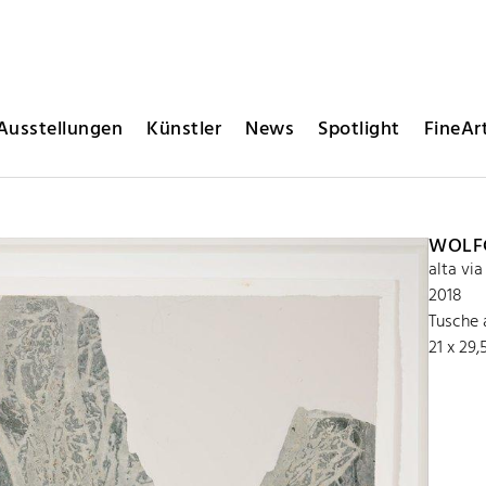
Ausstellungen
Künstler
News
Spotlight
FineArt
WOLFG
alta via
2018
Tusche 
21 x 29