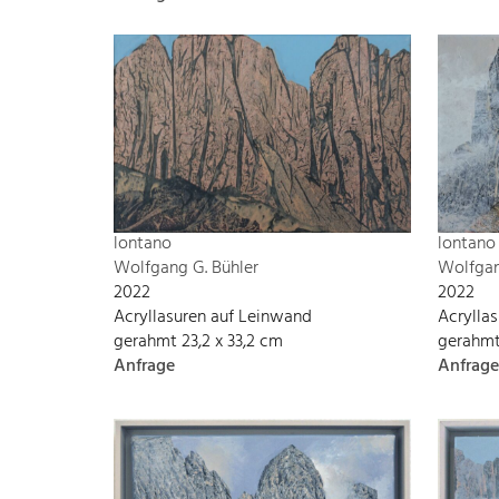
lontano
lontano
Wolfgang G. Bühler
Wolfgan
2022
2022
Acryllasuren auf Leinwand
Acrylla
gerahmt 23,2 x 33,2 cm
gerahmt
Anfrage
Anfrage