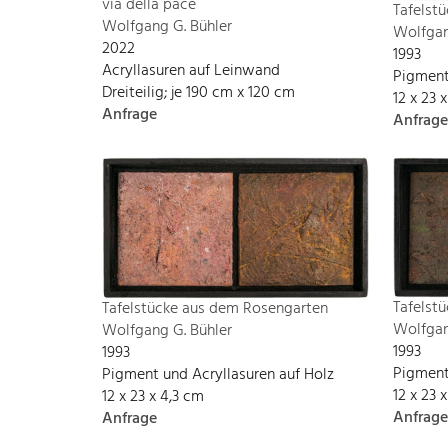
via della pace
Tafelst
Wolfgang G. Bühler
Wolfgan
2022
1993
Acryllasuren auf Leinwand
Pigment
Dreiteilig; je 190 cm x 120 cm
12 x 23 
Anfrage
Anfrage
Tafelst
Tafelstücke aus dem Rosengarten
Wolfgan
Wolfgang G. Bühler
1993
1993
Pigment
Pigment und Acryllasuren auf Holz
12 x 23 
12 x 23 x 4,3 cm
Anfrage
Anfrage