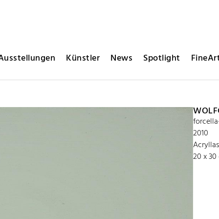
Ausstellungen
Künstler
News
Spotlight
FineArt
WOLFG
forcell
2010
Acrylla
20 x 30