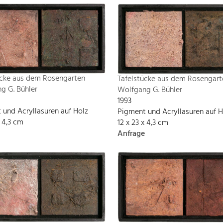
ücke aus dem Rosengarten
Tafelstücke aus dem Rosengart
g G. Bühler
Wolfgang G. Bühler
1993
 und Acryllasuren auf Holz
Pigment und Acryllasuren auf H
x 4,3 cm
12 x 23 x 4,3 cm
Anfrage