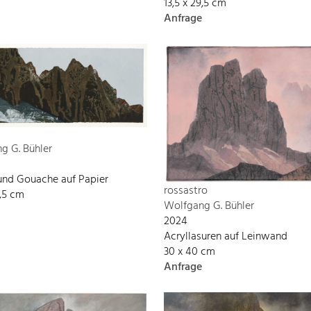
13,5 x 29,5 cm
Anfrage
g G. Bühler
und Gouache auf Papier
rossastro
9,5 cm
Wolfgang G. Bühler
2024
Acryllasuren auf Leinwand
30 x 40 cm
Anfrage