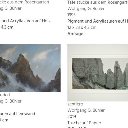
ücke aus dem Rosengarten
Tafelstücke aus dem Rosengart
g G. Bühler
Wolfgang G. Bühler
1993
 und Acryllasuren auf Holz
Pigment und Acryllasuren auf H
x 4,3 cm
12 x 23 x 4,3 cm
Anfrage
odo I
g G. Bühler
sentiero
Wolfgang G. Bühler
suren auf Leinwand
2019
90 cm
Tusche auf Papier