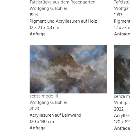
Tafelstücke aus dem Rosengarten
Tafelst
Wolfgang G. Bühler
Wolfgan
1993
1993
Pigment und Acryllasuren auf Holz
Pigment
12 x 23 x 4,3 cm
12 x 23 
Anfrage
Anfrage
senza modo III
senza m
Wolfgang G. Bühler
Wolfgan
2023
2022
Acryllasuren auf Leinwand
Acrylla
120 x 190 cm
120 x 1
Anfrage
Anfrage