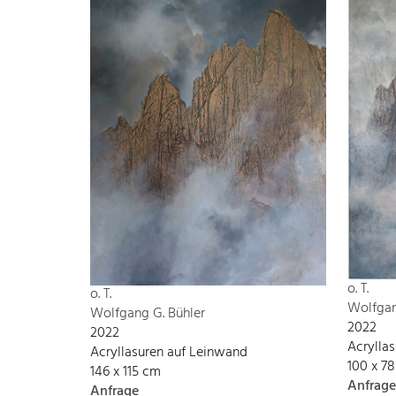
o. T.
o. T.
Wolfgan
Wolfgang G. Bühler
2022
2022
Acrylla
Acryllasuren auf Leinwand
100 x 7
146 x 115 cm
Anfrage
Anfrage