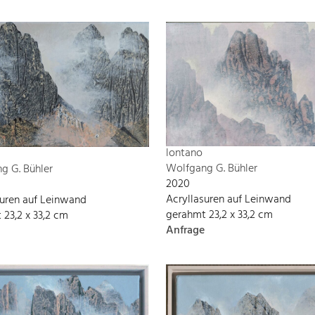
lontano
Wolfgang G. Bühler
g G. Bühler
2020
Acryllasuren auf Leinwand
suren auf Leinwand
gerahmt 23,2 x 33,2 cm
 23,2 x 33,2 cm
Anfrage