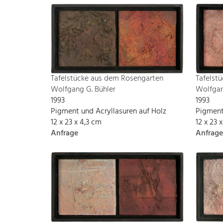
Tafelst
Tafelstücke aus dem Rosengarten
Wolfgan
Wolfgang G. Bühler
1993
1993
Pigment
Pigment und Acryllasuren auf Holz
12 x 23 
12 x 23 x 4,3 cm
Anfrage
Anfrage