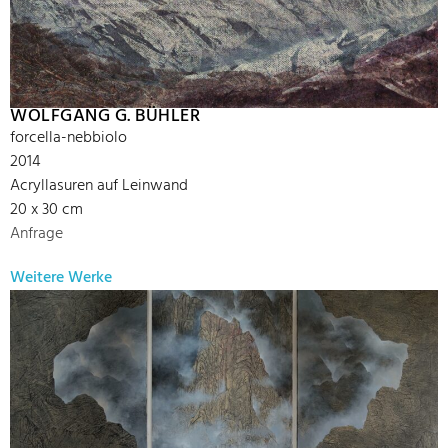
WOLFGANG G. BÜHLER
forcella-nebbiolo
2014
Acryllasuren auf Leinwand
20 x 30 cm
Anfrage
Weitere Werke