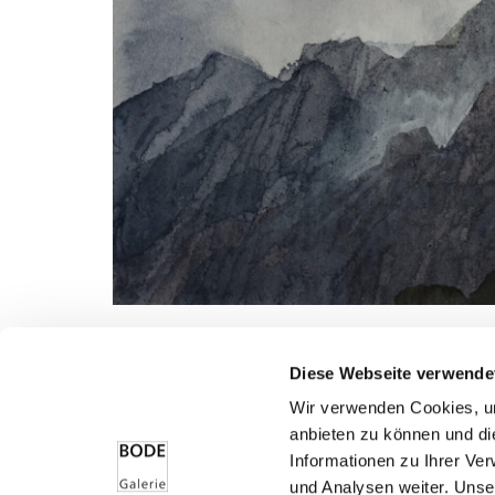
Beschreibung
Ausstellungen
Weitere Werke
Der Preis beinhaltet ein Schrägschnitt-Passepartou
Diese Webseite verwende
Ausstellungseinrahmung ist im Preis nicht enthalten
Wir verwenden Cookies, um
anbieten zu können und di
Informationen zu Ihrer Ve
und Analysen weiter. Unse