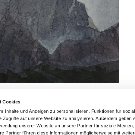
t in Museumsqualität in 40×50 cm, worauf die Arbeit freischwebend
t Cookies
.
 Inhalte und Anzeigen zu personalisieren, Funktionen für sozia
e Zugriffe auf unsere Website zu analysieren. Außerdem geben w
rwendung unserer Website an unsere Partner für soziale Medien
re Partner führen diese Informationen möglicherweise mit weite