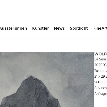
Ausstellungen
Künstler
News
Spotlight
FineArt
WOLFG
La Sera
2025.03
Tusche 
21 x 29
960 € (
Buy no
Anfrage