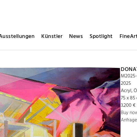
Ausstellungen
Künstler
News
Spotlight
FineArt
DONA
M2025-
2025
Acryl, 
75 x 85
3.200 € 
Buy no
Anfrage