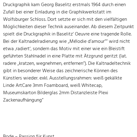
Druckgraphik kam Georg Baselitz erstmals 1964 durch einen
Zufall bei einer Einladung in die Graphikwerkstatt im
Wolfsburger Schloss. Dort setzte er sich mit den vielfältigen
Möglichkeiten dieser Technik auseinander. Ab diesem Zeitpunkt
spielt die Druckgraphik in Baselitz‘ Oeuvre eine tragende Rolle.
Bei der Kaltnadelradierung wie „Mélodie d’amour““ wird nicht
etwa ‚radiert‘, sondern das Motiv mit einer wie ein Bleistift
geführten Stahlnadel in eine Platte mit Ätzgrund geritzt (lat.
radere „kratzen, wegnehmen, entfernen“). Die Kaltnadeltechnik
gibt in besonderer Weise das zeichnerische Können des
Künstlers wieder. exkl. Ausstellungsrahmen: weiß gekälkte
Linde ArtCare 3mm Foamboard, weiß Whitecap,
Museumskarton Bilderglas 2mm Distanzleiste Plexi
Zackenaufhängung“
Bode – Passion für Kunst